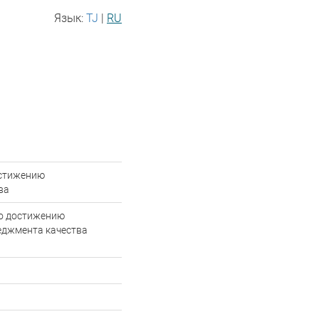
Язык:
TJ
|
RU
остижению
ва
по достижению
еджмента качества