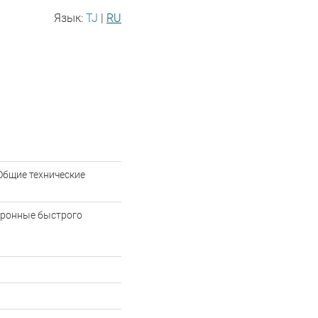
Язык:
TJ
|
RU
щие технические
аронные быстрого