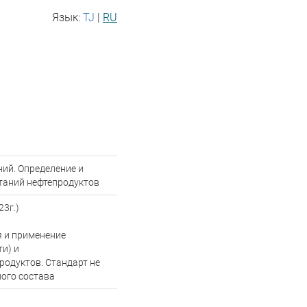
Язык:
TJ
|
RU
ий. Определение и
таний нефтепродуктов
3г.)
я и применение
и) и
родуктов. Стандарт не
ого состава