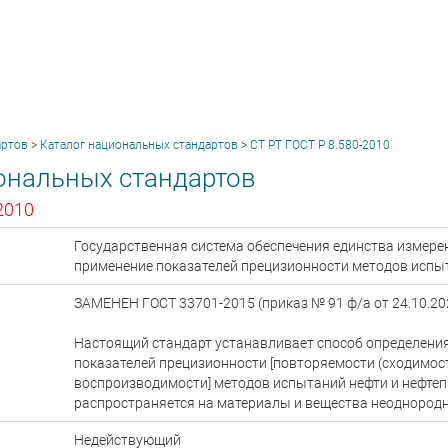
артов
>
Каталог национальных стандартов
>
СТ РТ ГОСТ Р 8.580-2010
ональных стандартов
2010
Государственная система обеспечения единства измерен
применение показателей прецизионности методов испы
ЗАМЕНЕН ГОСТ 33701-2015 (приказ № 91 ф/а от 24.10.202
Настоящий стандарт устанавливает способ определени
показателей прецизионности [повторяемости (сходимост
воспроизводимости] методов испытаний нефти и нефтеп
распространяется на материалы и вещества неоднородн
Недействующий