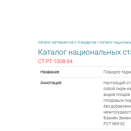
Каталог регламентов и стандартов
>
Каталог национал
Каталог национальных ст
СТ РТ 1008-94
Название
Повидло тадж
Аннотация
Настоящий ст
собой пюре из
видов плодов 
плодовым пюре
без добавлени
межгосударст
Взамен Заме
РСТ 989-92