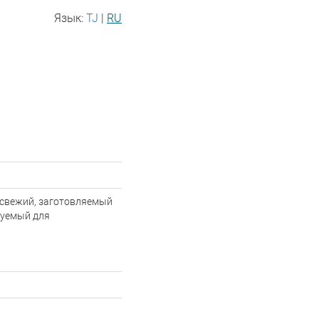
Язык:
TJ
|
RU
 свежий, заготовляемый
зуемый для