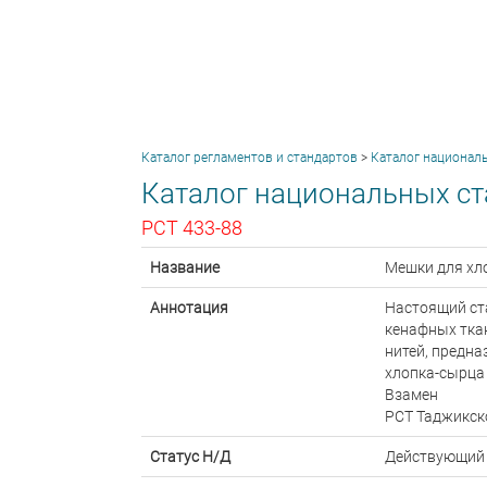
Каталог регламентов и стандартов
>
Каталог национал
Каталог национальных ст
РСТ 433-88
Название
Мешки для хло
Аннотация
Настоящий ст
кенафных ткан
нитей, предна
хлопка-сырца 
Взамен
РСТ Таджикск
Статус Н/Д
Действующий