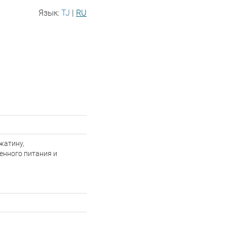
Язык:
TJ
|
RU
жатину,
енного питания и